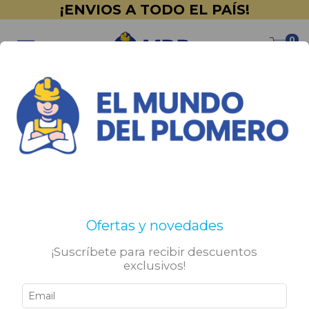
¡ENVIOS A TODO EL PAÍS!
0
Inicio
>
Agua Caliente y Calefacción
>
Calefones
Calefones
No tenemos resultados para tu búsqueda. Por favor,
Ofertas y novedades
intentá con otros filtros.
¡Suscríbete para recibir descuentos
exclusivos!
Sigamos conectados