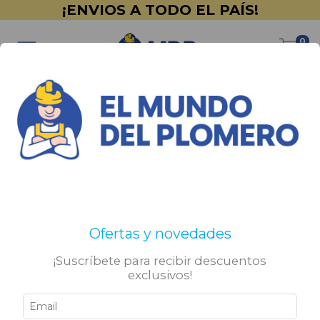
¡ENVIOS A TODO EL PAÍS!
0
Inicio
>
Promociones
>
Outlet
>
Herramientas
Herramientas
No tenemos resultados para tu búsqueda. Por favor,
Ofertas y novedades
intentá con otros filtros.
¡Suscríbete para recibir descuentos
exclusivos!
Sigamos conectados