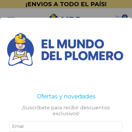
¡ENVIOS A TODO EL PAÍS!
0
Inicio
>
Promociones
>
Impermeabilizantes de techos
Impermeabilizantes de
techos
Ofertas y novedades
No tenemos resultados para tu búsqueda. Por favor,
¡Suscríbete para recibir descuentos
intentá con otros filtros.
exclusivos!