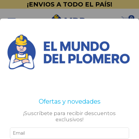
¡ENVIOS A TODO EL PAÍS!
0
Inicio
>
PINTURERÍA
>
Sika
>
Membranas
Membranas
No tenemos resultados para tu búsqueda. Por favor,
Ofertas y novedades
intentá con otros filtros.
¡Suscríbete para recibir descuentos
exclusivos!
Sigamos conectados