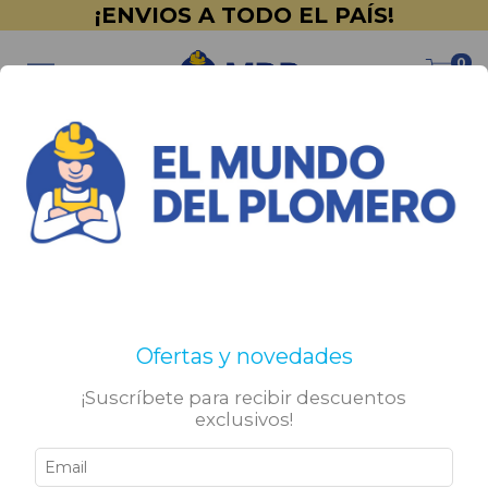
¡ENVIOS A TODO EL PAÍS!
0
Inicio
>
PINTURERÍA
>
Uxell
>
Latex
>
Interior
Interior
No tenemos resultados para tu búsqueda. Por favor,
Ofertas y novedades
intentá con otros filtros.
¡Suscríbete para recibir descuentos
exclusivos!
Sigamos conectados