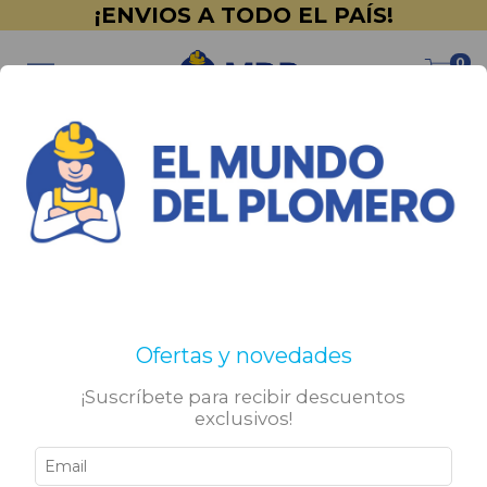
¡ENVIOS A TODO EL PAÍS!
0
Inicio
>
Promociones
>
Decoración
>
Ladrillos de Vidrio
Ladrillos de Vidrio
No tenemos resultados para tu búsqueda. Por favor,
Ofertas y novedades
intentá con otros filtros.
¡Suscríbete para recibir descuentos
exclusivos!
Sigamos conectados